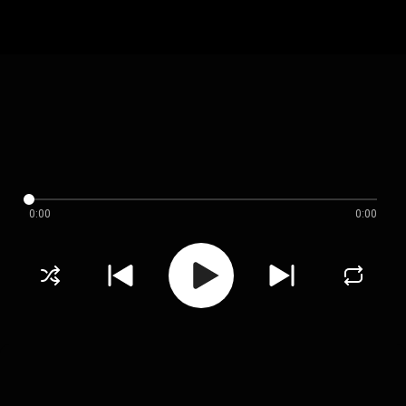
0:00
0:00