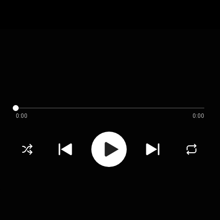
0:00
0:00