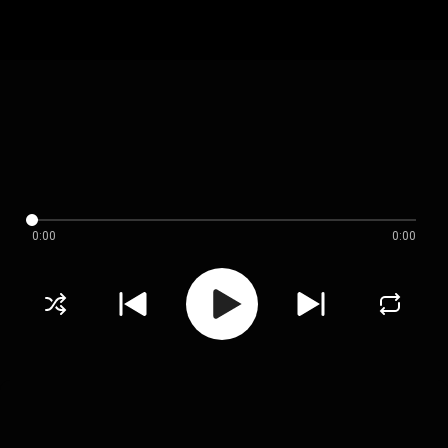
0:00
0:00