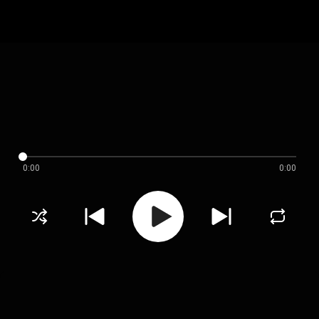
0:00
0:00