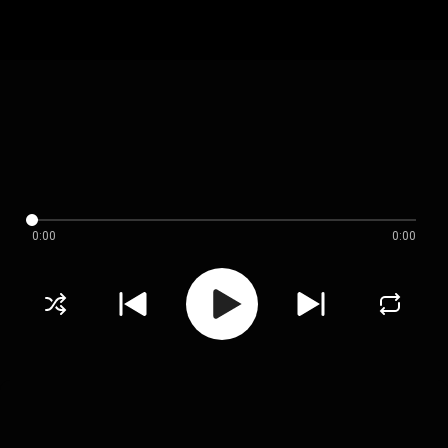
0:00
0:00