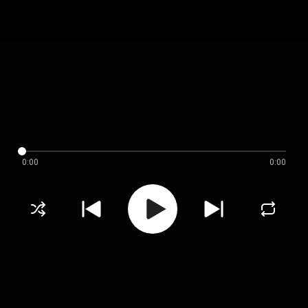
0:00
0:00