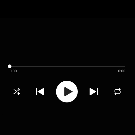
0:00
0:00