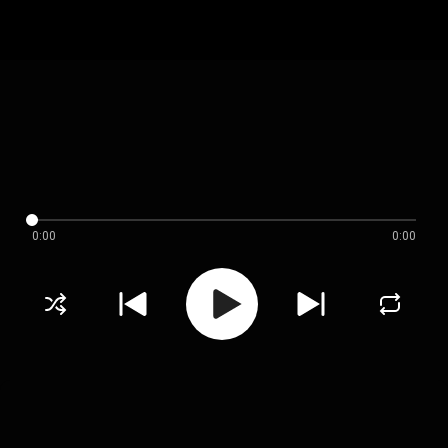
0:00
0:00