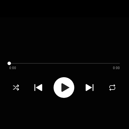
0:00
0:00