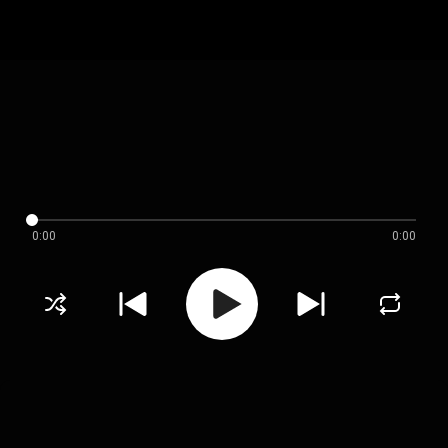
0:00
0:00