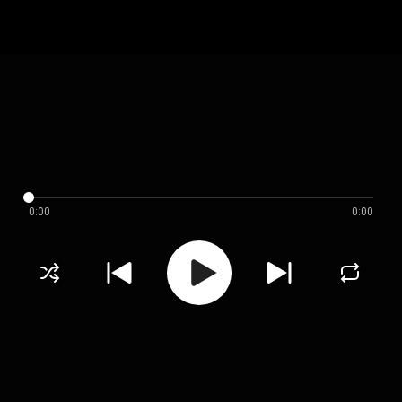
0:00
0:00