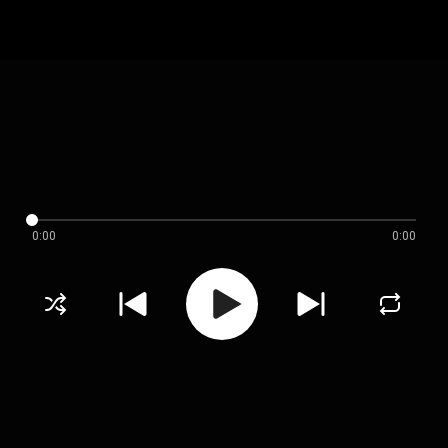
0:00
0:00