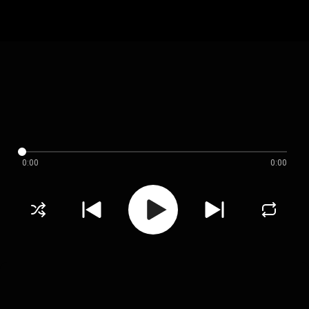
0:00
0:00