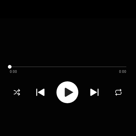
0:00
0:00