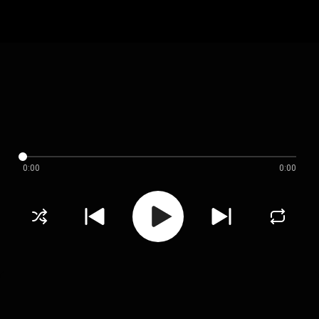
0:00
0:00