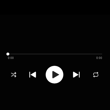
0:00
0:00