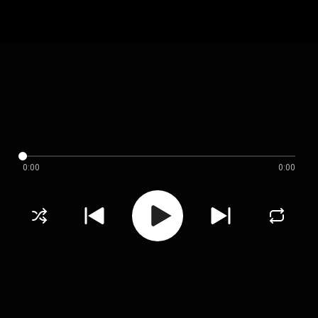
0:00
0:00