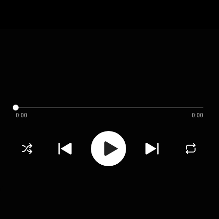
0:00
0:00