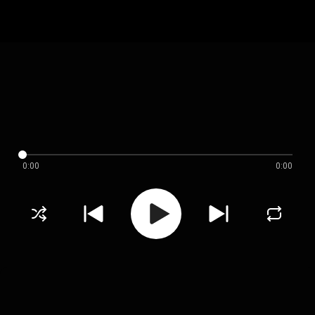
0:00
0:00