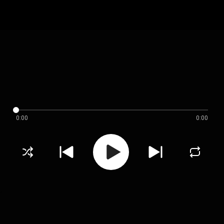
0:00
0:00