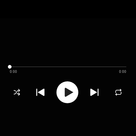
0:00
0:00