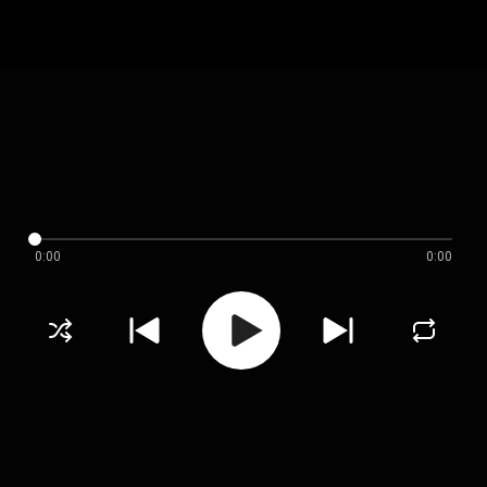
0:00
0:00