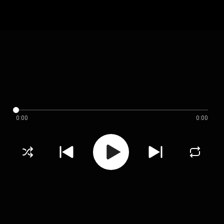
0:00
0:00