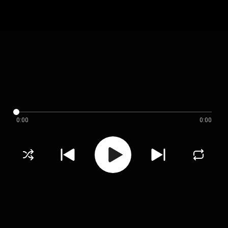
0:00
0:00