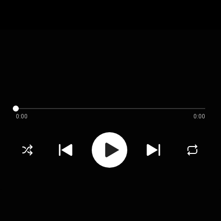
0:00
0:00