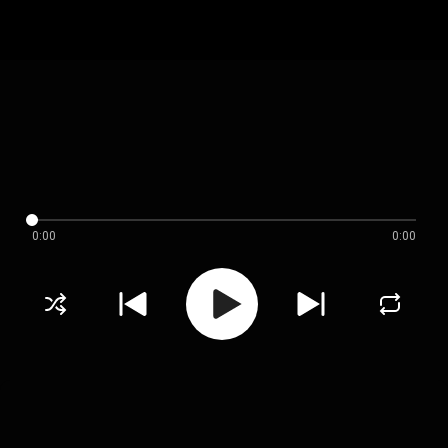
0:00
0:00