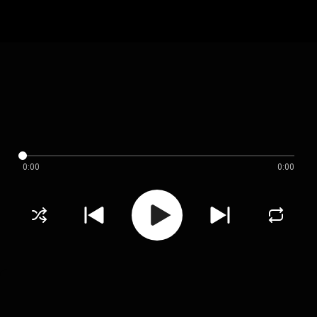
0:00
0:00