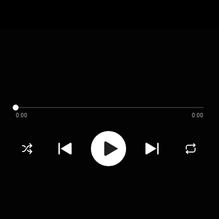
0:00
0:00