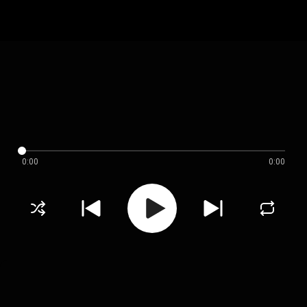
0:00
0:00