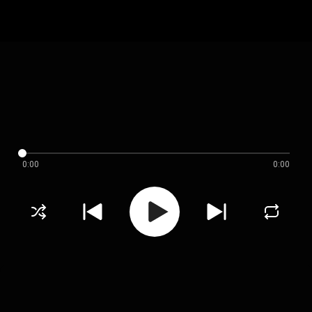
0:00
0:00