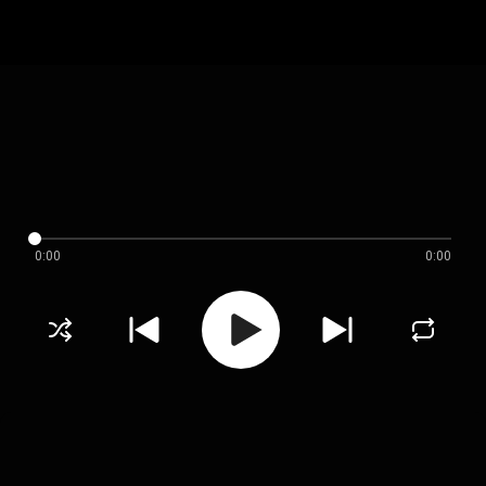
0:00
0:00