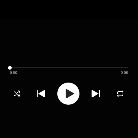
0:00
0:00