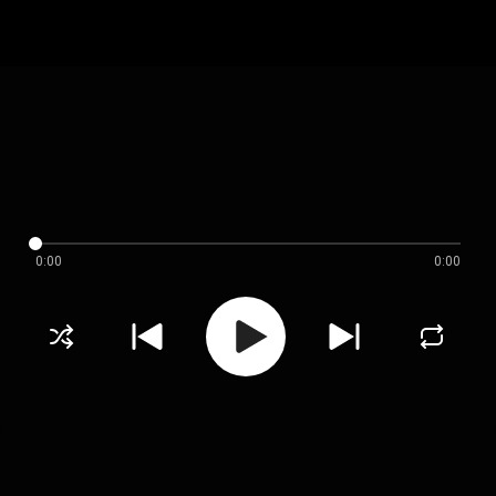
0:00
0:00