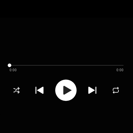
0:00
0:00