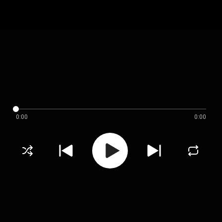
0:00
0:00