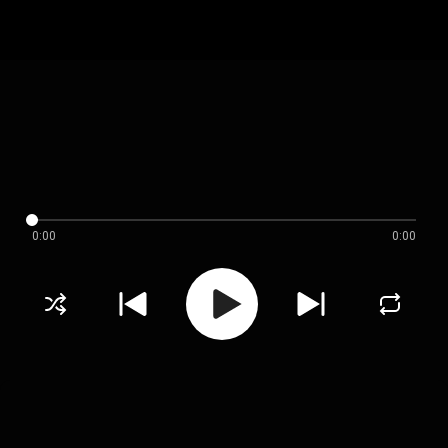
0:00
0:00