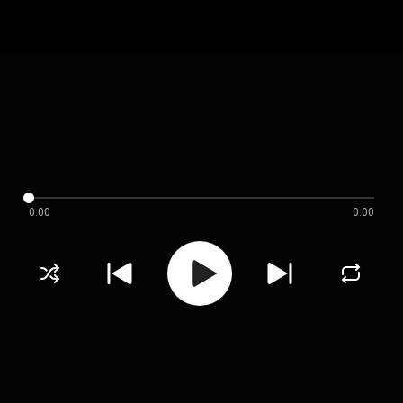
0:00
0:00