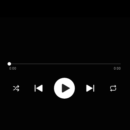
0:00
0:00