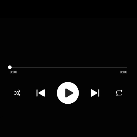
0:00
0:00