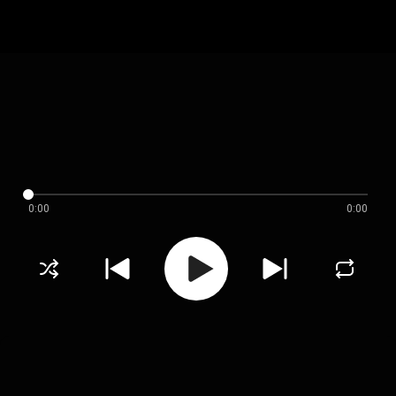
0:00
0:00