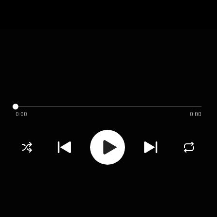
0:00
0:00