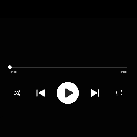
0:00
0:00