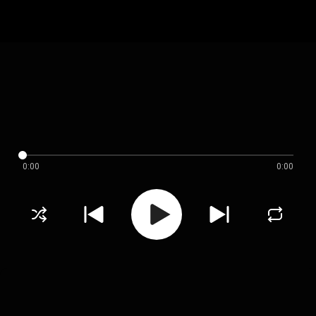
0:00
0:00