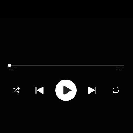
0:00
0:00