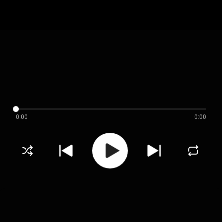
0:00
0:00