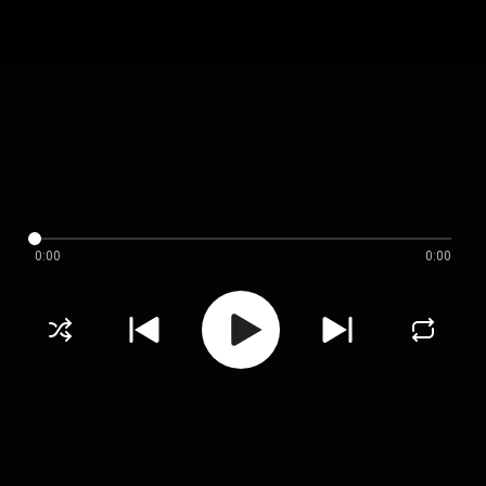
0:00
0:00