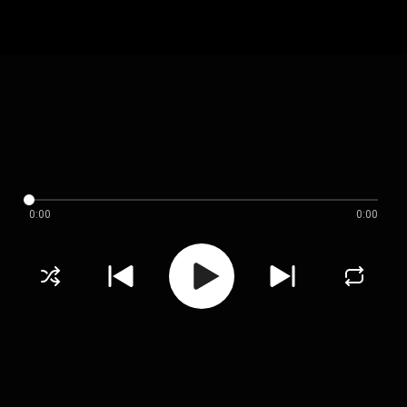
0:00
0:00