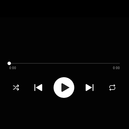
0:00
0:00