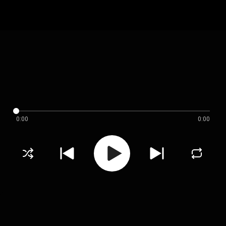
0:00
0:00