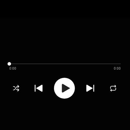
0:00
0:00